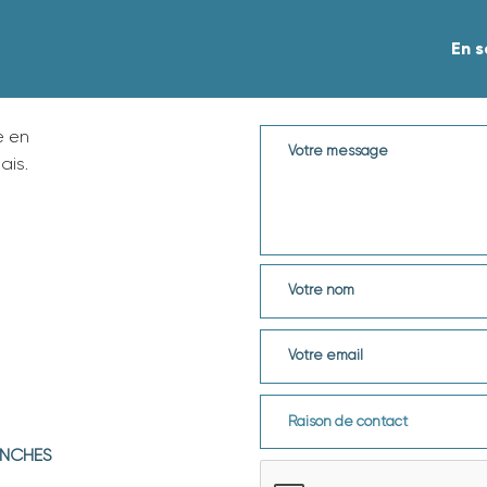
En s
e en
ais.
ANCHES